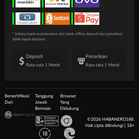
* Selama bank maintenance dan bank offline deposit dan penarikan
tidak dapat diproses
Deposit
Penarikan
Rata-rata 1 Menit
Rata-rata 1 Menit
Bersertifikasi
Tanggung
Browser
Dari
Jawab
Yang
Bermain
Didukung
©2026 HABANERO188.
Hak cipta dilindungi | 18+