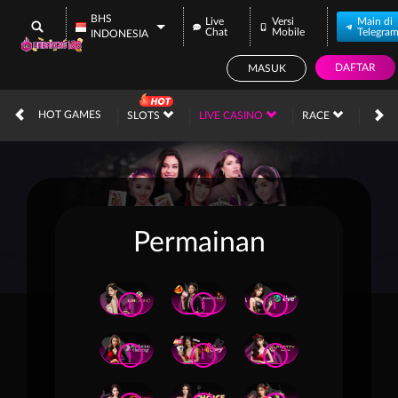
BHS
Live
Versi
Main di
Chat
Mobile
Telegra
INDONESIA
DAFTAR
MASUK
HOT GAMES
SLOTS
LIVE CASINO
RACE
TOG
Permainan
i
i
i
i
i
i