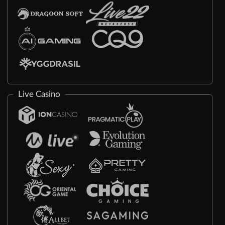
Live Casino