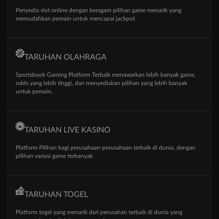
Penyedia slot online dengan beragam pilihan game menarik yang
memudahkan pemain untuk mencapai jackpot
TARUHAN OLAHRAGA
Sportsbook Gaming Platform Terbaik menawarkan lebih banyak game,
odds yang lebih tinggi, dan menyediakan pilihan yang lebih banyak
untuk pemain.
TARUHAN LIVE KASINO
Platform Pilihan bagi perusahaan-perusahaan terbaik di dunia, dengan
pilihan variasi game terbanyak
TARUHAN TOGEL
Platform togel yang menarik dari perusahan terbaik di dunia yang