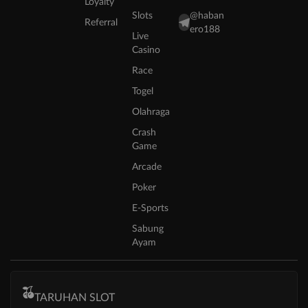
Loyalty
Slots
@haban
Referral
ero188
Live
Casino
Race
Togel
Olahraga
Crash
Game
Arcade
Poker
E-Sports
Sabung
Ayam
TARUHAN SLOT