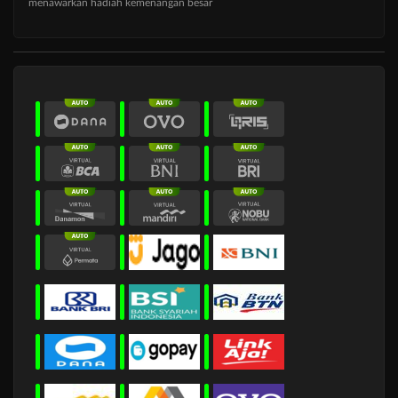
menawarkan hadiah kemenangan besar