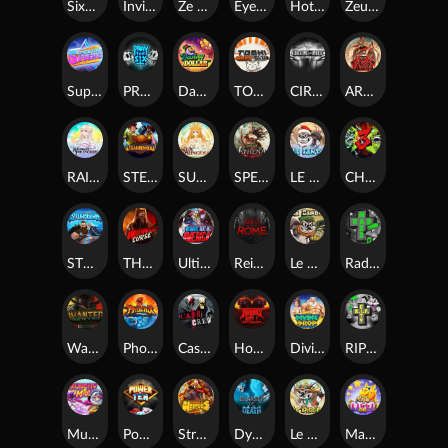
SixSixSix
Invictus
Ze Zeus
Eye of Medusa
Hot Ross
Zeus Ze Zecond
Superstar Sevens
PRAY FOR SIX
Danny Dollar
TOSHI WAYS CLUB
CIRCLE OF LIFE
ARMY OF ARES
RAINBOW PRINCESS
STEAMRUNNERS
SUN PRINCESS
SPEAR OF ATHENA
LE SANTA
CHAOS CREW 3
STORMBORN
THE WILDWOOD CURSE
Ultimate Slot of America
Reign of Rome
Le Bandit
Rad Maxx
Wanted Dead or a Wild
Phoenix
Cash Crew
Hounds Of Hell
Divine Drop
RIP City
Munchy Milo
Power of 10
Strength Of Hercules
Dynasty of Death
Le Digger
Magic Piggy OG