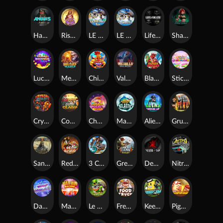
Hand of Anubis
Rise of Fortuna
LE FOOTBALL FAN
LE HOOLIGAN
Life and Death
Shadow Treasure
Lucky Multifruit
Merlin's Mania
Chicken Man
Valhalla: Wild Winter
Blaze Buddies
Sticky Candyland
Crystal Robot
Coop Clash
Chocolate Rocket
Marlin Masters Atlantis
Aliens Among Us
Grug Make Fire
Sand and Ashes
Red Rascal™
3 Cursed Chests™
Great Game Rockies
Death Becomes You
Nitro Nights
Dandy Diamonds
Max Win Machine
Le Prechaun
Fred's Food Truck
Keep 'em
Piggy Cluster Hunt