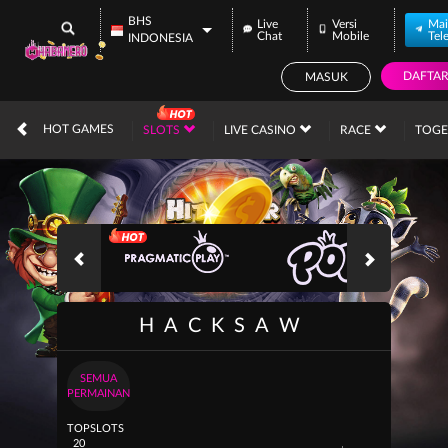
BHS
Live
Versi
Mai
Chat
Mobile
Tel
INDONESIA
DAFTA
MASUK
IDR
12,689,401,
HOT GAMES
SLOTS
LIVE CASINO
RACE
TOG
HACKSAW
SEMUA
PERMAINAN
TOP
SLOTS
20