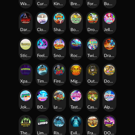
Warrior Ways
Cursed Seas
King Carrot
Break Bones
Forest Fortune
Buffalo Stack'n'Sync
Dark Summoning
Cloud Princess
Shaolin Master
Book of Time
Drop'em
Jelly Slice
Stick'em
Feel The Beat
Snow Slingers
Rocket Reels
Twisted Lab
Dragon’s Domain
Xpander
Time Spinners
Fire My Laser
Mighty Masks
Outlasw Inc
Donut Division
Joker Bombs
BOUNCY BOMBS
Le Viking
Tasty Treats
Cash Quest
Alpha Eagle
The Bowery Boys
Limbo
Rise of Ymir
Evil Eyes
Frank's Farm
DONNY DOUGH