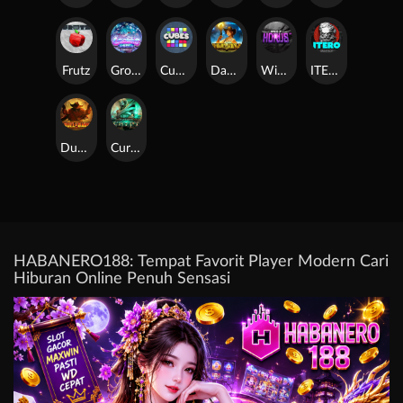
Frutz
Gronk's Gems
Cubes
Dawn of Kings
Wings of Horus
ITERO
Duel at Dawn
Cursed Crypt
HABANERO188: Tempat Favorit Player Modern Cari
Hiburan Online Penuh Sensasi