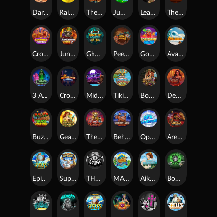
Darkside Prairie: Magical Beast
Raidmark
The Lost Book of Mummy’s Curse
Jumpasaurs
Leatherheads
The Jack & Rose
Crowned Corners
Junkyard Kings 2
Ghostly Hallows
Peek & Pounce
Gobstopper Grind
Avalanche
3 Arcane Cauldrons
Crownlings Clusters
Midnight Mirage
Tikitopia BoosterBelt
Bonnie's Buccaneers
Demon Queen
Buzz Patrol
Gearlab Genius
The Crime File
Behind Bars: Masterplan
Opa Santorini!
Arena of Iron
Epic Ze Zeus
Supreme Zeus
THE COUNT
MARLIN MASTERS: THE BIG HAUL
Aiko and the Wind Spirit
Booze Bash