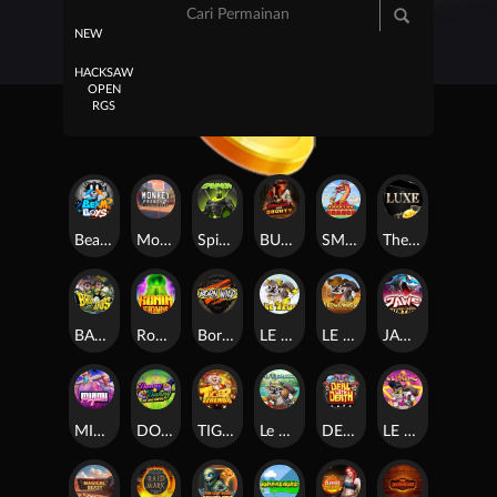
NEW
HACKSAW
OPEN
RGS
Beam Boys
Monkey Frenzy 2: Boss is Here!
Spinman
BULLETS AND BOUNTY
SMOKING DRAGON
The Luxe
BASH BROS
Ronin Stackways
Born Wild
LE ZEUS
LE COWBOY
JAWS OF JUSTICE
MIAMI MAYHEM
DONNY AND DANNY
TIGER LEGENDS
Le Fisherman
DEAL WITH DEATH
LE KING