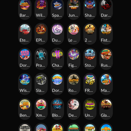
Barrel Bonanza
Wild Dojo Strike
Space Zoo
Junkyard Kings
Shadow Strike
Dark Spiral
Eternal Duel
EPIC BULLETS & BOUNTY
Dusk Princess
Le Bunny
2 Wild 2 Die
Fist Of Destruction
Dork Unit
Pray for Three
Chaos Crew 2
Fighter Pit
Stormforged
Rusty & Curly
Wishbringer
Slayers Inc
Dorks of The Deep
Rotten
FRKN Bananas
Marlin Master
Benny The Beer
Xmas Drop
Bloodthirst
Densho
Undead Fortune
Gladiator Legends