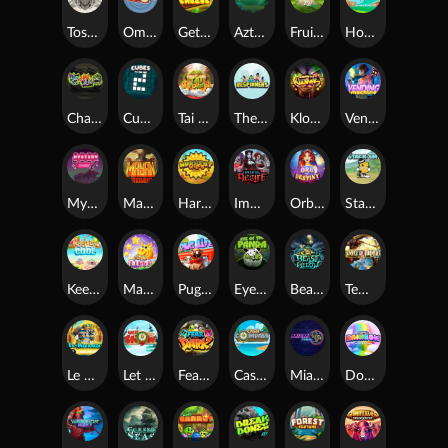
Toshi Video Club
OmNom
Get The Cheese
Aztec Twist
Fruit Duel
Hop'n'Pop
Chaos Crew
Cubes 2
Tai The Toad
The Respinners
Klowns
Vending Machine
Mystery Motel
Mayan Stackways
Harvest Wilds
Immortal Desire
Orb of Destiny
Stack'em
Keep 'em Cool
Magic Piggy
Pug Life
Eye of the Panda
Beast Below
Temple of Torment
Le Pharaoh
Let It Snow
Fear the Dark
Cash Compass
Miami Multiplier
Double Rainbow