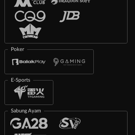
Poker
E-Sports
Sabung Ayam