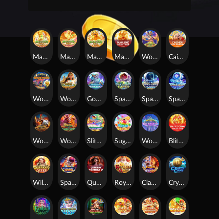
Mahjong Gold: Dragon
Mahjong Gold: Phoenix
Mahjong Gold: Lion
Mahjong Gold: Tiger
Wonders of Giza Pyramid
CaiShen Mega Fortune
Wonders of Machu Picchu
Wonder of Hanging Garden
God's Gambit: Poseidon
Space Quest: Earth
Space Quest: Moon
Space Quest: Neptune
Wonders of Colosseum
Wonders of Grand Canyon
Slithering Riches
Sugar Strike
Wonders of Taj Mahal
Blitz Coin: Hold & Win
Wild Bounty Queen
Space Quest: Mars
Queen Femida 2
Royale Ace
Clash of Olympus
Crypto Coin