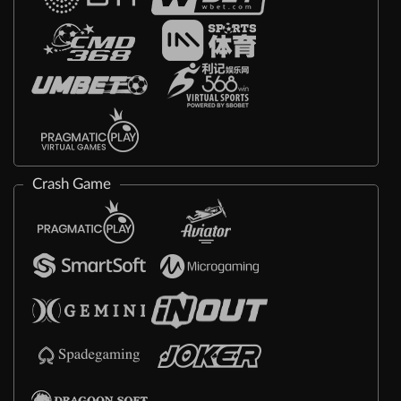
Crash Game