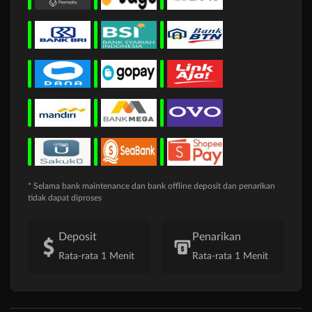
* Selama bank maintenance dan bank offline deposit dan penarikan
tidak dapat diproses
Deposit
Penarikan
Rata-rata 1 Menit
Rata-rata 1 Menit