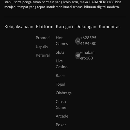
stabil, serta pengalaman bermain yang lebih seru, maka HABANERO188 bisa
menjadi tempat yang tepat untuk menikmati sensasi hiburan digital modern.
Kebijaksanaan
Platform
Kategori
Dukungan
Komunitas
Promosi
Hot
+628595
Games
4194580
Loyalty
Slots
@haban
Referral
ero188
Live
Casino
Race
Togel
Olahraga
Crash
Game
Arcade
Poker