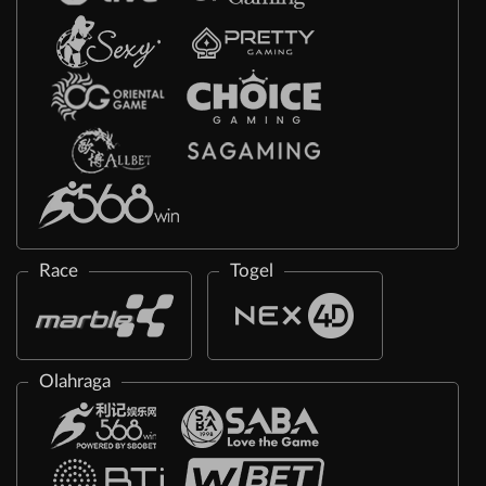
Race
Togel
Olahraga