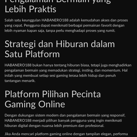
Lebih Praktis
Salah satu keunggulan HABANERO188 adalah kemudahan akses dan proses
yang cepat. Pengguna dapat menikmati berbagai permainan favorit dengan
lebih nyaman kapan saja, tanpa perlu menghadapi proses yang rumit.
Strategi dan Hiburan dalam
Satu Platform
HABANERO188 bukan hanya tentang hiburan biasa, tetapi juga menghadirkan
pengalaman bermain yang memadukan strategi, insting, dan momentum. Hal
inilah yang membuat setiap sesi gaming terasa lebih hidup dan penuh
tantangan menarik.
Platform Pilihan Pecinta
Gaming Online
Dengan dukungan sistem modern dan pengalaman bermain yang responsif,
HABANERO188 menjadi pilihan banyak pengguna yang ingin menikmati
hiburan digital dengan nuansa lebih premium dan profesional.
Jika Anda mencari platform gaming online dengan tampilan elegan, performa