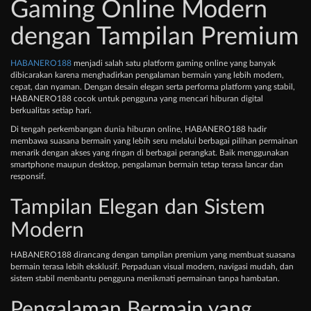
Gaming Online Modern
dengan Tampilan Premium
HABANERO188
menjadi salah satu platform gaming online yang banyak
dibicarakan karena menghadirkan pengalaman bermain yang lebih modern,
cepat, dan nyaman. Dengan desain elegan serta performa platform yang stabil,
HABANERO188 cocok untuk pengguna yang mencari hiburan digital
berkualitas setiap hari.
Di tengah perkembangan dunia hiburan online, HABANERO188 hadir
membawa suasana bermain yang lebih seru melalui berbagai pilihan permainan
menarik dengan akses yang ringan di berbagai perangkat. Baik menggunakan
smartphone maupun desktop, pengalaman bermain tetap terasa lancar dan
responsif.
Tampilan Elegan dan Sistem
Modern
HABANERO188 dirancang dengan tampilan premium yang membuat suasana
bermain terasa lebih eksklusif. Perpaduan visual modern, navigasi mudah, dan
sistem stabil membantu pengguna menikmati permainan tanpa hambatan.
Pengalaman Bermain yang