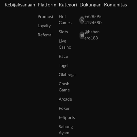
Kebijaksanaan
Platform
Kategori
Dukungan
Komunitas
Promosi
Hot
+628595
Games
4194580
Loyalty
Slots
@haban
Referral
ero188
Live
Casino
Race
Togel
Olahraga
Crash
Game
Arcade
Poker
E-Sports
Sabung
Ayam