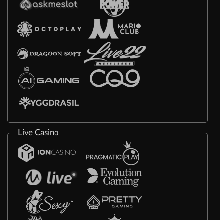
Live Casino