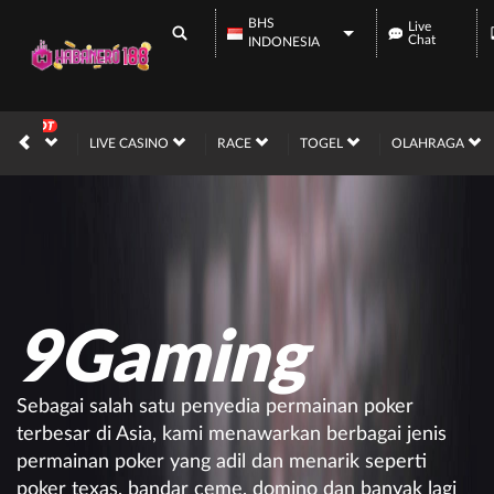
BHS
Live
Chat
INDONESIA
SLOTS
LIVE CASINO
RACE
TOGEL
OLAHRAGA
9Gaming
Sebagai salah satu penyedia permainan poker
terbesar di Asia, kami menawarkan berbagai jenis
permainan poker yang adil dan menarik seperti
poker texas, bandar ceme, domino dan banyak lagi