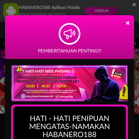
×
HABANERO188 Aplikasi Mobile
UNDUH
Jangan tampilkan lagi hari ini
×
 tidak akan tersedia. Kami memohon maaf atas ketidaknyamanan yang mungkin ditimbu
PEMBERITAHUAN PENTING!!!
HATI - HATI PENIPUAN
MENGATAS-NAMAKAN
JACKPOT
PLAY
HABANERO188